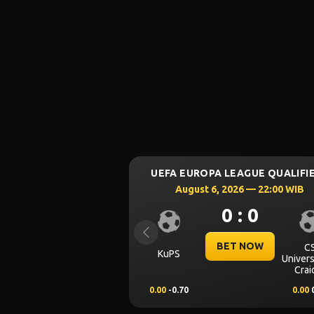
5/8/2026
6/8/2026
6/8/20
TOTOMACAU
05
6/8/20
UEFA EUROPA LEAGUE QUALIFI
August 7, 2026 — 02:00 WIB
0 : 0
Previous
BET NOW
Hear
Benfica
Midlo
2.5
0.86
-2.5