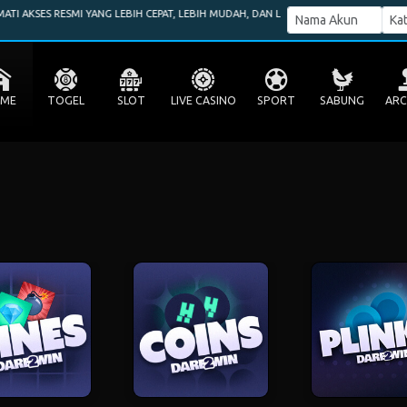
KSES RESMI YANG LEBIH CEPAT, LEBIH MUDAH, DAN LEBIH NYAMAN • PULSA777 SELA
ME
TOGEL
SLOT
LIVE CASINO
SPORT
SABUNG
ARC