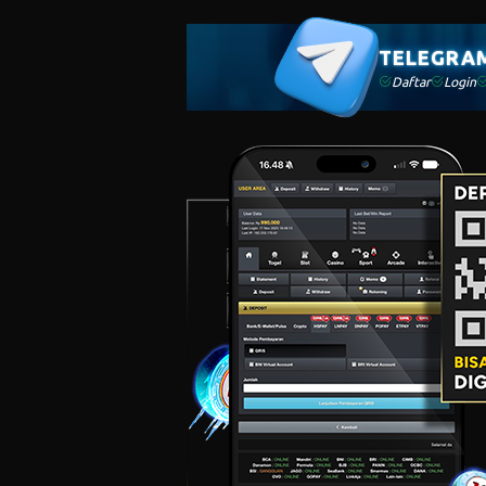
TELEGRA
Daftar
Login