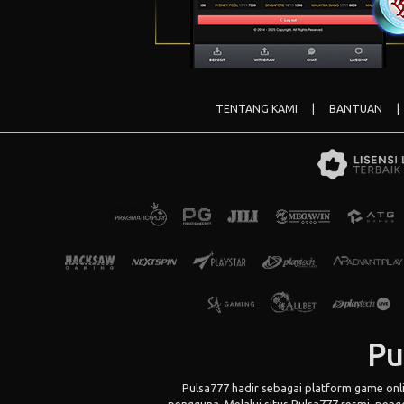
TENTANG KAMI
|
BANTUAN
|
Pu
Pulsa777 hadir sebagai platform game onl
pengguna. Melalui situs Pulsa777 resmi, pen