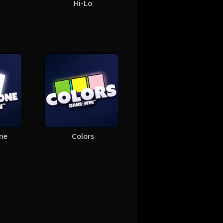
Hi-Lo
ne
Colors