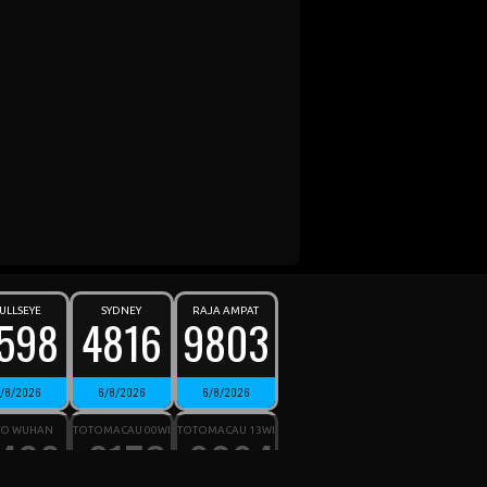
ULLSEYE
SYDNEY
RAJA AMPAT
598
4816
9803
/8/2026
6/8/2026
6/8/2026
TO WUHAN
TOTOMACAU 00WIB
TOTOMACAU 13WIB
408
2153
9894