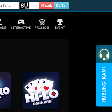
LU ADA UNTUK ANDA
HALO MEMBER SETIA PULSA777 • NIKMATI AKSES R
Masuk
Daftar
ADE
INTERACTIVE
PROMOSI
EVENT