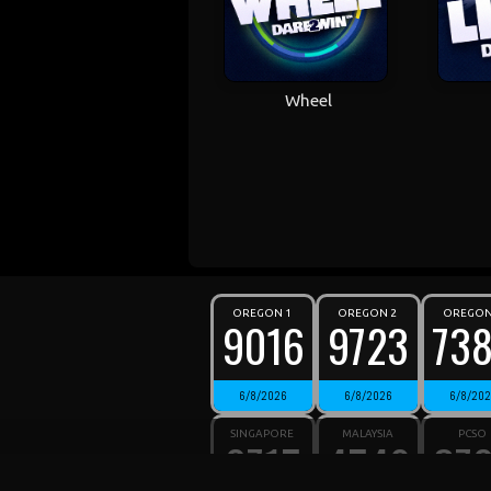
Wheel
OREGON 1
OREGON 2
OREGON
9016
9723
73
6/8/2026
6/8/2026
6/8/20
SINGAPORE
MALAYSIA
PCSO
0715
4549
37